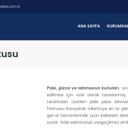
atas.com.tr
ANA SAYFA
KURUMSA
tusu
Pide, pizza ve lahmacun kutuları
, sı
edilmesi için özel olarak tasarlanmış
tarafından üretilen
pide pizza lahmac
formunu koruyarak tüketiciye en iyi şeki
gel-al hizmetlerinde ürün kalitesini dest
sunar. Gıda sektörünün vazgeçilmez ambal