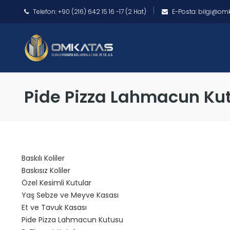
Telefon: +90 (216) 642 15 16 -17 (2 Hat)
E-Posta:
bilgi@omk
Pide Pizza Lahmacun Ku
Baskılı Koliler
Baskısız Koliler
Özel Kesimli Kutular
Yaş Sebze ve Meyve Kasası
Et ve Tavuk Kasası
Pide Pizza Lahmacun Kutusu