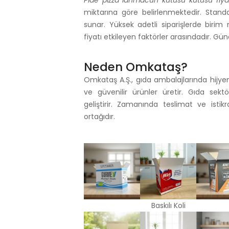
Pide pizza lahmacun kutusu kutusu fiyat
miktarına göre belirlenmektedir. Stan
sunar. Yüksek adetli siparişlerde birim 
fiyatı etkileyen faktörler arasındadır. Günce
Neden Omkataş?
Omkataş A.Ş., gıda ambalajlarında hijyen
ve güvenilir ürünler üretir. Gıda sek
geliştirir. Zamanında teslimat ve istikr
ortağıdır.
Baskılı Koli