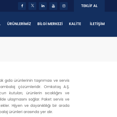
TEKLIF AL
L
ÜRÜNLERİMİZ
BİLGİ MERKEZİ
KALİTE
İLETİŞİM
cak gıda ürünlerinin taşınması ve servis
 ambalaj çözümleridir. Omkataş A.Ş.
un kutuları
, ürünlerin sıcaklığını ve
lde ulaşmasını sağlar. Paket servis ve
ekler. Hijyen ve dayanıklılığı bir arada
aj ürünleri arasında yer alır.