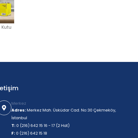
li Kutu
letişim
Merkez
Adres:
Merkez Mah. Üsküdar Cad. No:30 Çekmeköy,
İstanbul
T:
0 (216) 642 15 16 - 17 (2 Hat)
F:
0 (216) 642 15 18